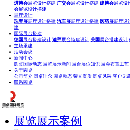
进博会
展览设计搭建
广交会
展览设计搭建
建博会
展览设
会
展览设计搭建
展厅设计
珠宝展
展厅设计搭建
汽车展
展厅设计搭建
医药展
展厅设
建
国际展台搭建
德国
展台搭建设计
迪拜
展台搭建设计
美国
展台搭建设计
主场承建
活动会议
新闻中心
圆桌国际动态
展览展示新闻
展台展位知识
展会布置工艺
关于圆桌
公司简介
圆桌理念
圆桌动态
荣誉资质
圆桌风采
客户见
联系圆桌
展览展示案例