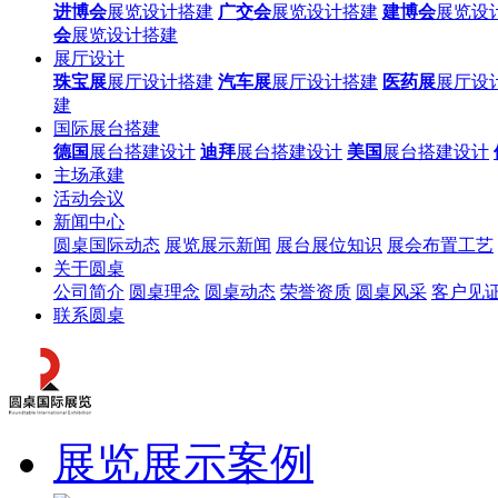
进博会
展览设计搭建
广交会
展览设计搭建
建博会
展览设
会
展览设计搭建
展厅设计
珠宝展
展厅设计搭建
汽车展
展厅设计搭建
医药展
展厅设
建
国际展台搭建
德国
展台搭建设计
迪拜
展台搭建设计
美国
展台搭建设计
主场承建
活动会议
新闻中心
圆桌国际动态
展览展示新闻
展台展位知识
展会布置工艺
关于圆桌
公司简介
圆桌理念
圆桌动态
荣誉资质
圆桌风采
客户见
联系圆桌
展览展示案例