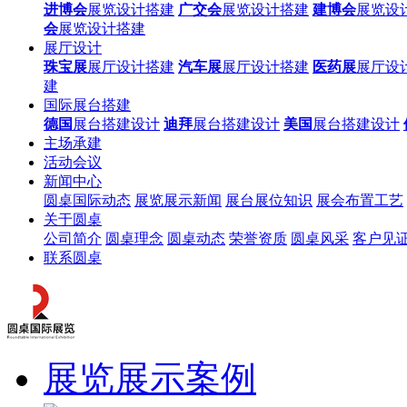
进博会
展览设计搭建
广交会
展览设计搭建
建博会
展览设
会
展览设计搭建
展厅设计
珠宝展
展厅设计搭建
汽车展
展厅设计搭建
医药展
展厅设
建
国际展台搭建
德国
展台搭建设计
迪拜
展台搭建设计
美国
展台搭建设计
主场承建
活动会议
新闻中心
圆桌国际动态
展览展示新闻
展台展位知识
展会布置工艺
关于圆桌
公司简介
圆桌理念
圆桌动态
荣誉资质
圆桌风采
客户见
联系圆桌
展览展示案例