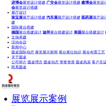
进博会
展览设计搭建
广交会
展览设计搭建
建博会
展览设
会
展览设计搭建
展厅设计
珠宝展
展厅设计搭建
汽车展
展厅设计搭建
医药展
展厅设
建
国际展台搭建
德国
展台搭建设计
迪拜
展台搭建设计
美国
展台搭建设计
主场承建
活动会议
新闻中心
圆桌国际动态
展览展示新闻
展台展位知识
展会布置工艺
关于圆桌
公司简介
圆桌理念
圆桌动态
荣誉资质
圆桌风采
客户见
联系圆桌
展览展示案例