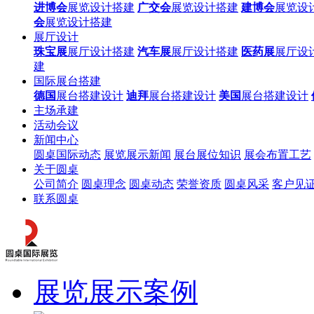
进博会
展览设计搭建
广交会
展览设计搭建
建博会
展览设
会
展览设计搭建
展厅设计
珠宝展
展厅设计搭建
汽车展
展厅设计搭建
医药展
展厅设
建
国际展台搭建
德国
展台搭建设计
迪拜
展台搭建设计
美国
展台搭建设计
主场承建
活动会议
新闻中心
圆桌国际动态
展览展示新闻
展台展位知识
展会布置工艺
关于圆桌
公司简介
圆桌理念
圆桌动态
荣誉资质
圆桌风采
客户见
联系圆桌
展览展示案例