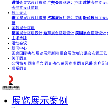
进博会
展览设计搭建
广交会
展览设计搭建
建博会
展览设
会
展览设计搭建
展厅设计
珠宝展
展厅设计搭建
汽车展
展厅设计搭建
医药展
展厅设
建
国际展台搭建
德国
展台搭建设计
迪拜
展台搭建设计
美国
展台搭建设计
主场承建
活动会议
新闻中心
圆桌国际动态
展览展示新闻
展台展位知识
展会布置工艺
关于圆桌
公司简介
圆桌理念
圆桌动态
荣誉资质
圆桌风采
客户见
联系圆桌
展览展示案例