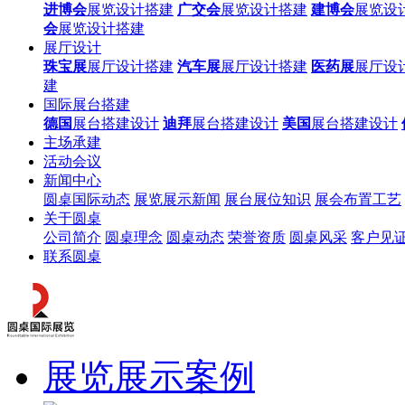
进博会
展览设计搭建
广交会
展览设计搭建
建博会
展览设
会
展览设计搭建
展厅设计
珠宝展
展厅设计搭建
汽车展
展厅设计搭建
医药展
展厅设
建
国际展台搭建
德国
展台搭建设计
迪拜
展台搭建设计
美国
展台搭建设计
主场承建
活动会议
新闻中心
圆桌国际动态
展览展示新闻
展台展位知识
展会布置工艺
关于圆桌
公司简介
圆桌理念
圆桌动态
荣誉资质
圆桌风采
客户见
联系圆桌
展览展示案例