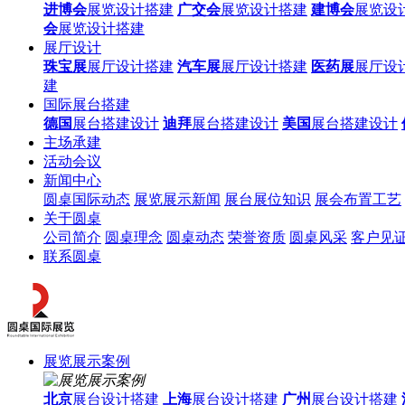
进博会
展览设计搭建
广交会
展览设计搭建
建博会
展览设
会
展览设计搭建
展厅设计
珠宝展
展厅设计搭建
汽车展
展厅设计搭建
医药展
展厅设
建
国际展台搭建
德国
展台搭建设计
迪拜
展台搭建设计
美国
展台搭建设计
主场承建
活动会议
新闻中心
圆桌国际动态
展览展示新闻
展台展位知识
展会布置工艺
关于圆桌
公司简介
圆桌理念
圆桌动态
荣誉资质
圆桌风采
客户见
联系圆桌
展览展示案例
北京
展台设计搭建
上海
展台设计搭建
广州
展台设计搭建