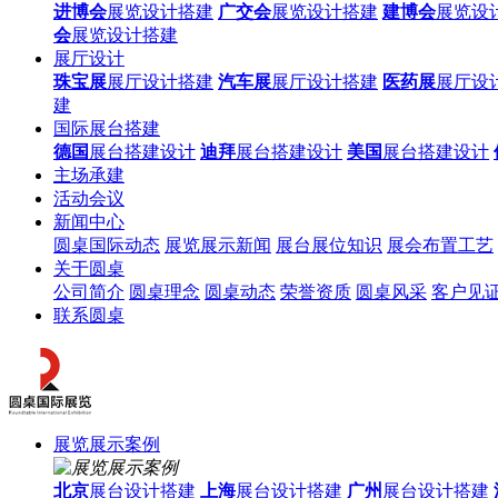
进博会
展览设计搭建
广交会
展览设计搭建
建博会
展览设
会
展览设计搭建
展厅设计
珠宝展
展厅设计搭建
汽车展
展厅设计搭建
医药展
展厅设
建
国际展台搭建
德国
展台搭建设计
迪拜
展台搭建设计
美国
展台搭建设计
主场承建
活动会议
新闻中心
圆桌国际动态
展览展示新闻
展台展位知识
展会布置工艺
关于圆桌
公司简介
圆桌理念
圆桌动态
荣誉资质
圆桌风采
客户见
联系圆桌
展览展示案例
北京
展台设计搭建
上海
展台设计搭建
广州
展台设计搭建