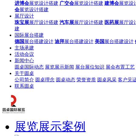
进博会
展览设计搭建
广交会
展览设计搭建
建博会
展览设
会
展览设计搭建
展厅设计
珠宝展
展厅设计搭建
汽车展
展厅设计搭建
医药展
展厅设
建
国际展台搭建
德国
展台搭建设计
迪拜
展台搭建设计
美国
展台搭建设计
主场承建
活动会议
新闻中心
圆桌国际动态
展览展示新闻
展台展位知识
展会布置工艺
关于圆桌
公司简介
圆桌理念
圆桌动态
荣誉资质
圆桌风采
客户见
联系圆桌
展览展示案例