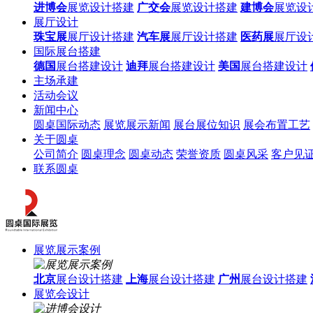
进博会
展览设计搭建
广交会
展览设计搭建
建博会
展览设
展厅设计
珠宝展
展厅设计搭建
汽车展
展厅设计搭建
医药展
展厅设
国际展台搭建
德国
展台搭建设计
迪拜
展台搭建设计
美国
展台搭建设计
主场承建
活动会议
新闻中心
圆桌国际动态
展览展示新闻
展台展位知识
展会布置工艺
关于圆桌
公司简介
圆桌理念
圆桌动态
荣誉资质
圆桌风采
客户见
联系圆桌
展览展示案例
北京
展台设计搭建
上海
展台设计搭建
广州
展台设计搭建
展览会设计