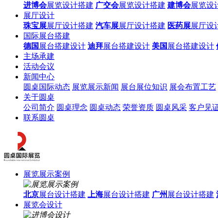
进博会
展览设计搭建
广交会
展览设计搭建
建博会
展览设
展厅设计
珠宝展
展厅设计搭建
汽车展
展厅设计搭建
医药展
展厅设
国际展台搭建
德国
展台搭建设计
迪拜
展台搭建设计
美国
展台搭建设计
主场承建
活动会议
新闻中心
圆桌国际动态
展览展示新闻
展台展位知识
展会布置工艺
关于圆桌
公司简介
圆桌理念
圆桌动态
荣誉资质
圆桌风采
客户见
联系圆桌
展览展示案例
北京
展台设计搭建
上海
展台设计搭建
广州
展台设计搭建
展览会设计